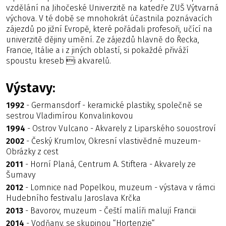
vzdělání na Jihočeské Univerzitě na katedře ZUŠ Výtvarná
výchova. V té době se mnohokrát účastnila poznávacích
zájezdů po jižní Evropě, které pořádali profesoři, učící na
univerzitě dějiny umění. Ze zájezdů hlavně do Řecka,
Francie, Itálie a i z jiných oblastí, si pokaždé přiváží
spoustu kreseb i akvarelů.
Výstavy:
1992
- Germansdorf - keramické plastiky, společně se
sestrou Vladimírou Konvalinkovou
1994
- Ostrov Vulcano - Akvarely z Liparského souostroví
2002
- Český Krumlov, Okresní vlastivědné muzeum-
Obrázky z cest
2011
- Horní Planá, Centrum A. Stiftera - Akvarely ze
Šumavy
2012
- Lomnice nad Popelkou, muzeum - výstava v rámci
Hudebního festivalu Jaroslava Krčka
2013
- Bavorov, muzeum - Čeští malíři malují Francii
2014
- Vodňany, se skupinou “Hortenzie“