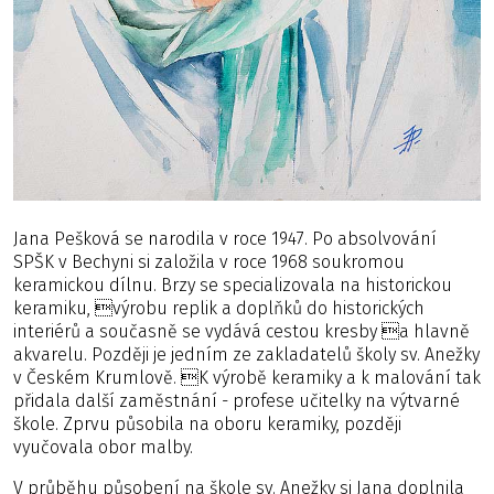
Jana Pešková se narodila v roce 1947. Po absolvování
SPŠK v Bechyni si založila v roce 1968 soukromou
keramickou dílnu. Brzy se specializovala na historickou
keramiku, výrobu replik a doplňků do historických
interiérů a současně se vydává cestou kresby a hlavně
akvarelu. Později je jedním ze zakladatelů školy sv. Anežky
v Českém Krumlově. K výrobě keramiky a k malování tak
přidala další zaměstnání - profese učitelky na výtvarné
škole. Zprvu působila na oboru keramiky, později
vyučovala obor malby.
V průběhu působení na škole sv. Anežky si Jana doplnila